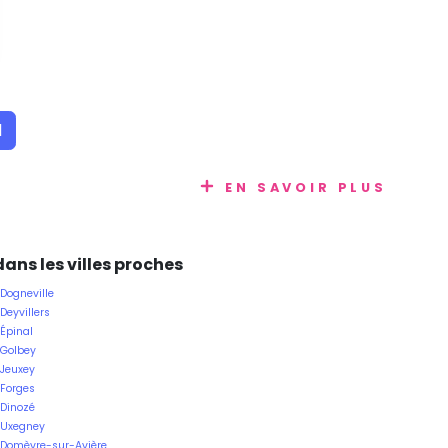
1
EN SAVOIR PLUS
ans les villes proches
 Dogneville
Deyvillers
 Épinal
 Golbey
 Jeuxey
 Forges
 Dinozé
 Uxegney
e Domèvre-sur-Avière