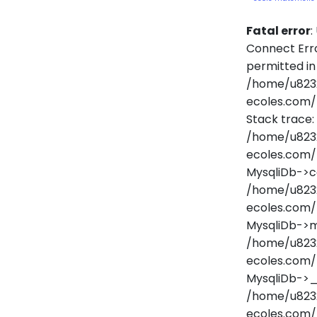
Fatal error
:
Connect Erro
permitted in
/home/u823
ecoles.com/
Stack trace:
/home/u823
ecoles.com/
MysqliDb->c
/home/u823
ecoles.com/
MysqliDb->m
/home/u823
ecoles.com/
MysqliDb->
/home/u823
ecoles.com/