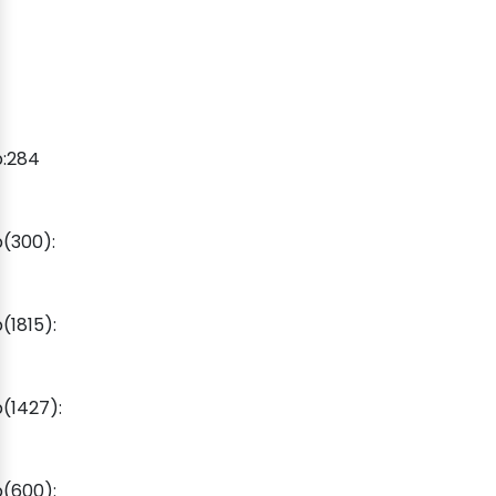
p:284
(300):
1815):
(1427):
(600):