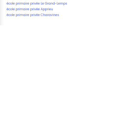
école primaire privée Le Grand-Lemps
école primaire privée Apprieu
école primaire privée Charavines
Fatal error
: Uncaught Exception: Connect Error 2002:
Operation not permitted in
/home/u823265191/domains/vos-
ecoles.com/public_html/underground/includes/mysqli
Stack trace: #0 /home/u823265191/domains/vos-
ecoles.com/public_html/underground/includes/mysqli
MysqliDb->connect() #1
/home/u823265191/domains/vos-
ecoles.com/public_html/underground/includes/mysqli
MysqliDb->mysqli() #2
/home/u823265191/domains/vos-
ecoles.com/public_html/underground/includes/mysqli
MysqliDb->_prepareQuery() #3
/home/u823265191/domains/vos-
ecoles.com/public_html/underground/includes/mysqli