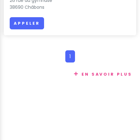
26 rue du gymnase
38690 Châbons
APPELER
1
EN SAVOIR PLUS