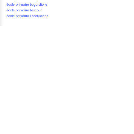
école primaire Lagardiolle
école primaire Lescout
école primaire Escoussens
Fatal error
: Uncaught Exception: Connect Error 2002:
Operation not permitted in
/home/u823265191/domains/vos-
ecoles.com/public_html/underground/includes/mysqli
Stack trace: #0 /home/u823265191/domains/vos-
ecoles.com/public_html/underground/includes/mysqli
MysqliDb->connect() #1
/home/u823265191/domains/vos-
ecoles.com/public_html/underground/includes/mysqli
MysqliDb->mysqli() #2
/home/u823265191/domains/vos-
ecoles.com/public_html/underground/includes/mysqli
MysqliDb->_prepareQuery() #3
/home/u823265191/domains/vos-