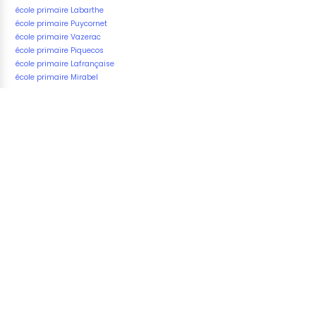
école primaire Labarthe
école primaire Puycornet
école primaire Vazerac
école primaire Piquecos
école primaire Lafrançaise
école primaire Mirabel
Fatal error
: Uncaught Exception: Connect Error 2002:
Operation not permitted in
/home/u823265191/domains/vos-
ecoles.com/public_html/underground/includes/mysqli
Stack trace: #0 /home/u823265191/domains/vos-
ecoles.com/public_html/underground/includes/mysqli
MysqliDb->connect() #1
/home/u823265191/domains/vos-
ecoles.com/public_html/underground/includes/mysqli
MysqliDb->mysqli() #2
/home/u823265191/domains/vos-
ecoles.com/public_html/underground/includes/mysqli