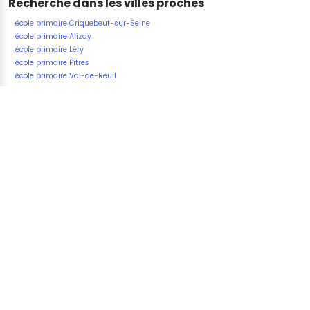
Recherche dans les villes proches
école primaire Criquebeuf-sur-Seine
école primaire Alizay
école primaire Léry
école primaire Pîtres
école primaire Val-de-Reuil
Fatal error
: Uncaught Exception: Connect Error 2002:
Operation not permitted in
/home/u823265191/domains/vos-
ecoles.com/public_html/underground/includes/mysqli
Stack trace: #0 /home/u823265191/domains/vos-
ecoles.com/public_html/underground/includes/mysqli
MysqliDb->connect() #1
/home/u823265191/domains/vos-
ecoles.com/public_html/underground/includes/mysqli
MysqliDb->mysqli() #2
/home/u823265191/domains/vos-
ecoles.com/public_html/underground/includes/mysqli