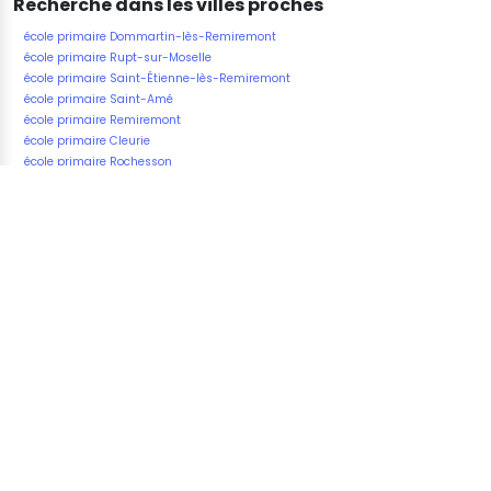
Recherche dans les villes proches
école primaire Dommartin-lès-Remiremont
école primaire Rupt-sur-Moselle
école primaire Saint-Étienne-lès-Remiremont
école primaire Saint-Amé
école primaire Remiremont
école primaire Cleurie
école primaire Rochesson
Fatal error
: Uncaught Exception: Connect Error 2002:
Operation not permitted in
/home/u823265191/domains/vos-
ecoles.com/public_html/underground/includes/mysqli
Stack trace: #0 /home/u823265191/domains/vos-
ecoles.com/public_html/underground/includes/mysqli
MysqliDb->connect() #1
/home/u823265191/domains/vos-
ecoles.com/public_html/underground/includes/mysqli
MysqliDb->mysqli() #2
/home/u823265191/domains/vos-