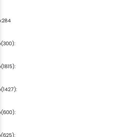
p:284
(300):
1815):
(1427):
(600):
(625):