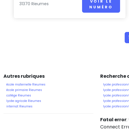
VOIR LE
31370 Rieumes
NUMÉRO
Autres rubriques
Recherche d
école maternelle Rieumes
lycée professionn
école primaire Rieumes
lycée professionn
collège Rieumes
lycée profession
lycée agricole Rieumes
lycée professionn
internat Rieumes
lycée profession
Fatal error
:
Connect Erro