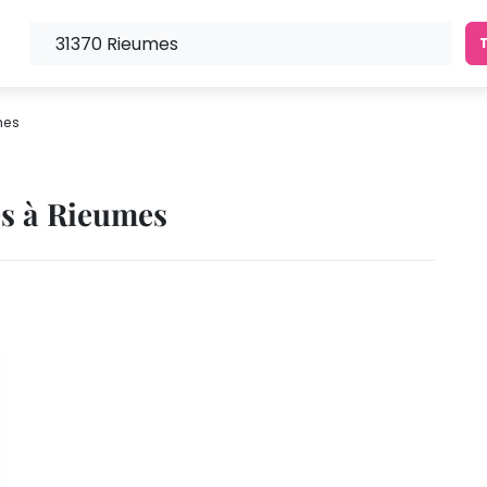
mes
és à Rieumes